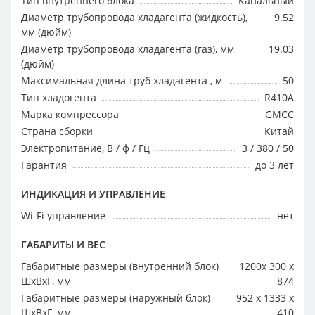
Тип внутреннего блока
Канальный
Диаметр трубопровода хладагента (жидкость),
9.52
мм (дюйм)
Диаметр трубопровода хладагента (газ), мм
19.03
(дюйм)
Максимальная длина труб хладагента , м
50
Тип хладогента
R410A
Марка компрессора
GMCC
Страна сборки
Китай
Электропитание, В / ф / Гц
3 / 380 / 50
Гарантия
до 3 лет
ИНДИКАЦИЯ И УПРАВЛЕНИЕ
Wi-Fi управление
нет
ГАБАРИТЫ И ВЕС
Габаритные размеры (внутренний блок)
1200x 300 x
ШхВхГ, мм
874
Габаритные размеры (наружный блок)
952 x 1333 x
ШхВхГ, мм
410