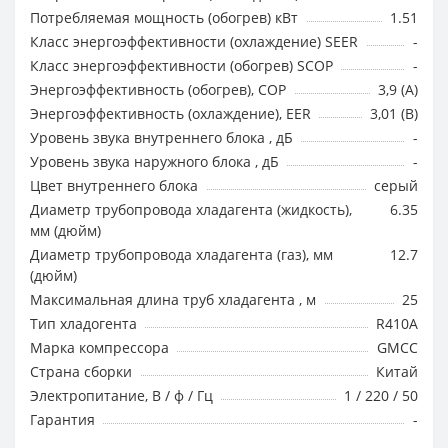
Потребляемая мощность (обогрев) кВт
1.51
Класс энергоэффективности (охлаждение) SEER
-
Класс энергоэффективности (обогрев) SCOP
-
Энергоэффективность (обогрев), COP
3,9 (A)
Энергоэффективность (охлаждение), EER
3,01 (B)
Уровень звука внутреннего блока , дБ
-
Уровень звука наружного блока , дБ
-
Цвет внутреннего блока
серый
Диаметр трубопровода хладагента (жидкость),
6.35
мм (дюйм)
Диаметр трубопровода хладагента (газ), мм
12.7
(дюйм)
Максимальная длина труб хладагента , м
25
Тип хладогента
R410A
Марка компрессора
GMCC
Страна сборки
Китай
Электропитание, В / ф / Гц
1 / 220 / 50
Гарантия
-