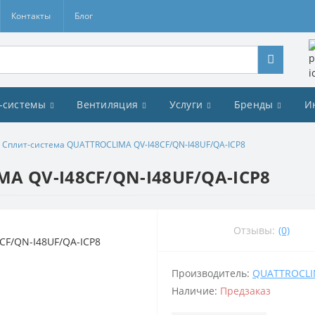
Контакты
Блог
-системы
Вентиляция
Услуги
Бренды
И
Сплит-система QUATTROCLIMA QV-I48CF/QN-I48UF/QA-ICP8
A QV-I48CF/QN-I48UF/QA-ICP8
Отзывы:
(0)
Производитель:
QUATTROCL
Наличие:
Предзаказ