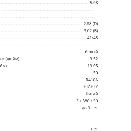
5.08
-
-
2,88 (D)
3,02 (B)
41/45
-
белый
мм (дюйм)
9.52
юйм)
19.05
50
R410A
HIGHLY
Китай
3 / 380 / 50
до 3 лет
нет