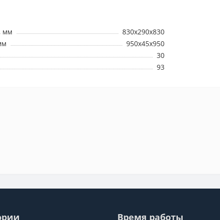
, мм
830x290x830
мм
950x45x950
30
93
ории
Время работы