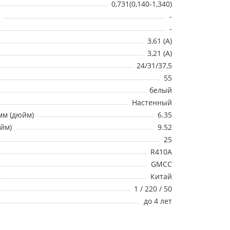
0,731(0,140-1,340)
-
-
3,61 (A)
3,21 (A)
24/31/37,5
55
белый
Настенный
мм (дюйм)
6.35
юйм)
9.52
25
R410A
GMCC
Китай
1 / 220 / 50
до 4 лет