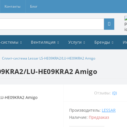
Контакты
Блог
-системы
Вентиляция
Услуги
Бренды
И
Cплит-система Lessar LS-HE09KRA2/LU-HE09KRA2 Amigo
E09KRA2/LU-HE09KRA2 Amigo
Отзывы:
(0)
Производитель:
LESSAR
Наличие:
Предзаказ