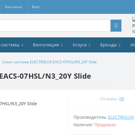
Контакты
Блог
-системы
Вентиляция
Услуги
Бренды
И
Сплит-система ELECTROLUX EACS-07HSL/N3_20Y Slide
ACS-07HSL/N3_20Y Slide
Отзывы:
(0)
Производитель:
ELECTROLUX
Наличие:
Предзаказ