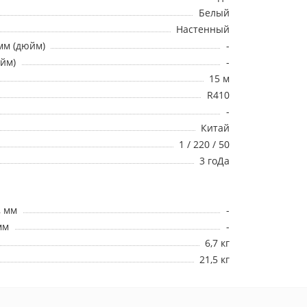
Белый
Настенный
мм (дюйм)
-
юйм)
-
15 м
R410
-
Китай
1 / 220 / 50
3 гоДа
, мм
-
мм
-
6,7 кг
21,5 кг