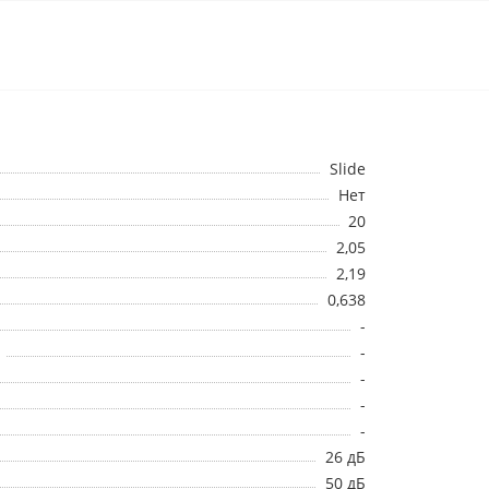
Slide
Нет
20
2,05
2,19
0,638
-
-
-
-
-
26 дБ
50 дБ