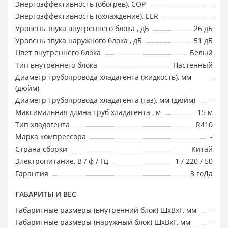
Энергоэффективность (обогрев), COP
-
Энергоэффективность (охлаждение), EER
-
Уровень звука внутреннего блока , дБ
26 дБ
Уровень звука наружного блока , дБ
51 дБ
Цвет внутреннего блока
Белый
Тип внутреннего блока
Настенный
Диаметр трубопровода хладагента (жидкость), мм
-
(дюйм)
Диаметр трубопровода хладагента (газ), мм (дюйм)
-
Максимальная длина труб хладагента , м
15 м
Тип хладогента
R410
Марка компрессора
-
Страна сборки
Китай
Электропитание, В / ф / Гц
1 / 220 / 50
Гарантия
3 гоДа
ГАБАРИТЫ И ВЕС
Габаритные размеры (внутренний блок) ШхВхГ, мм
-
Габаритные размеры (наружный блок) ШхВхГ, мм
-