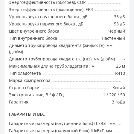
Энергоэффективность (обогрев), COP
-
Энергоэффективность (охлаждение), EER
-
Уровень звука внутреннего блока , дБ
33 дБ
Уровень звука наружного блока , дБ
53 дБ
Цвет внутреннего блока
Черный
Тип внутреннего блока
Настенный
Диаметр трубопровода хладагента (жидкость), мм
-
(дюйм)
Диаметр трубопровода хладагента (газ), мм (дюйм)
-
Максимальная длина труб хладагента , м
25 м
Тип хладогента
R410
Марка компрессора
-
Страна сборки
Китай
Электропитание, В / ф / Гц
1 / 220 / 50
Гарантия
3 гоДа
ГАБАРИТЫ И ВЕС
Габаритные размеры (внутренний блок) ШхВхГ, мм
-
Габаритные размеры (наружный блок) ШхВхГ, мм
-