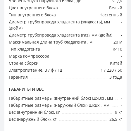
Уровень звука наружного блока , дБ
51 дБ
Цвет внутреннего блока
Белый
Тип внутреннего блока
Настенный
Диаметр трубопровода хладагента (жидкость), мм
-
(дюйм)
Диаметр трубопровода хладагента (газ), мм (дюйм)
-
Максимальная длина труб хладагента , м
20 м
Тип хладогента
R410
Марка компрессора
-
Страна сборки
Китай
Электропитание, В / ф / Гц
1 / 220 / 50
Гарантия
3 гоДа
ГАБАРИТЫ И ВЕС
Габаритные размеры (внутренний блок) ШхВхГ, мм
-
Габаритные размеры (наружный блок) ШхВхГ, мм
-
Вес (внутренний блок), кг
9 кг
Вес (наружный блок), кг
26,5 кг