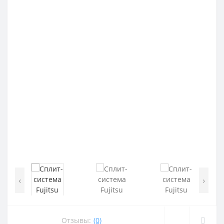
‹
›
Отзывы:
(0)