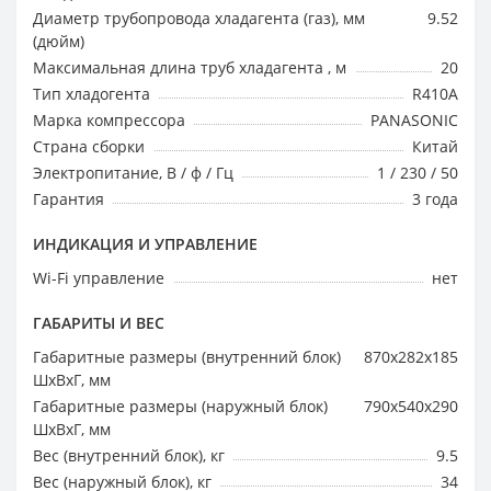
Диаметр трубопровода хладагента (газ), мм
9.52
(дюйм)
Максимальная длина труб хладагента , м
20
Тип хладогента
R410A
Марка компрессора
PANASONIC
Страна сборки
Китай
Электропитание, В / ф / Гц
1 / 230 / 50
Гарантия
3 года
ИНДИКАЦИЯ И УПРАВЛЕНИЕ
Wi-Fi управление
нет
ГАБАРИТЫ И ВЕС
Габаритные размеры (внутренний блок)
870x282x185
ШхВхГ, мм
Габаритные размеры (наружный блок)
790x540x290
ШхВхГ, мм
Вес (внутренний блок), кг
9.5
Вес (наружный блок), кг
34