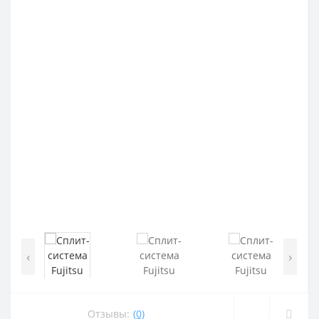
‹
›
Отзывы:
(0)