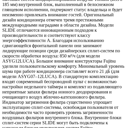
185 мм) внутренний блок, выполненный в белоснежном
глянцевом исполнении, подчеркнет статус владельца и будет
неизменно привлекать внимание гостей. Оригинальный
дизайн кондиционера отмечен тремя престижными
международными наградами в области дизайна. Модели
SLIDE отличаются инновационным подходом к
производительности и соответствуют классу
энергоэффективности А. Благодаря использованию
сдвигающейся фронтальной панели они занимают
лидирующие позиции среди дизайнерских сплит-систем по
скорости обработки воздуха: 850 м³/ч (для модели
ASYG12LUCA). Большое внимание конструкторы Fujitsu
уделили пользовательскому комфорту. Минимальный уровень
шума при работе кондиционера составляет всего 21 дБ (для
модели ASYG07–12LUCA). В стандартную комплектацию
входят современный беспроводной пульт с возможностью
настройки недельного таймера и комплект из подавляющего
неприятные запахи фильтра ионного деодорирования и
очищающего воздух яблочно-катехинового фильтра.
Индикатор загрязнения фильтра существенно упрощает
эксплуатацию сплит-системы, освобождая пользователя от
необходимости часто проверять уровень загрязненности
воздушных фильтров внутреннего блока. Внутренние блоки
сплит-систем серии SLIDE могут быть подключены к
наружным блокам мультисплит-систем Fujitsu.