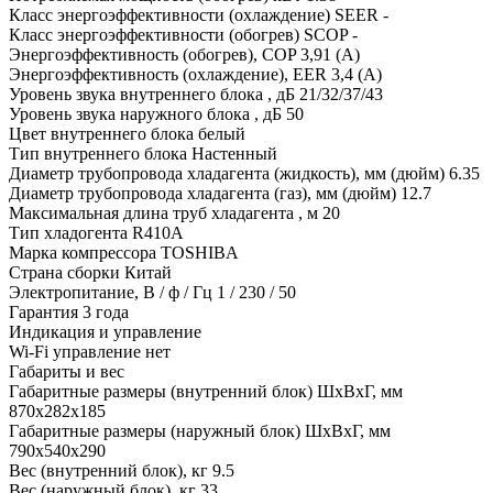
Класс энергоэффективности (охлаждение) SEER
-
Класс энергоэффективности (обогрев) SCOP
-
Энергоэффективность (обогрев), COP
3,91 (A)
Энергоэффективность (охлаждение), EER
3,4 (A)
Уровень звука внутреннего блока , дБ
21/32/37/43
Уровень звука наружного блока , дБ
50
Цвет внутреннего блока
белый
Тип внутреннего блока
Настенный
Диаметр трубопровода хладагента (жидкость), мм (дюйм)
6.35
Диаметр трубопровода хладагента (газ), мм (дюйм)
12.7
Максимальная длина труб хладагента , м
20
Тип хладогента
R410A
Марка компрессора
TOSHIBA
Страна сборки
Китай
Электропитание, В / ф / Гц
1 / 230 / 50
Гарантия
3 года
Индикация и управление
Wi-Fi управление
нет
Габариты и вес
Габаритные размеры (внутренний блок) ШхВхГ, мм
870x282x185
Габаритные размеры (наружный блок) ШхВхГ, мм
790x540x290
Вес (внутренний блок), кг
9.5
Вес (наружный блок), кг
33