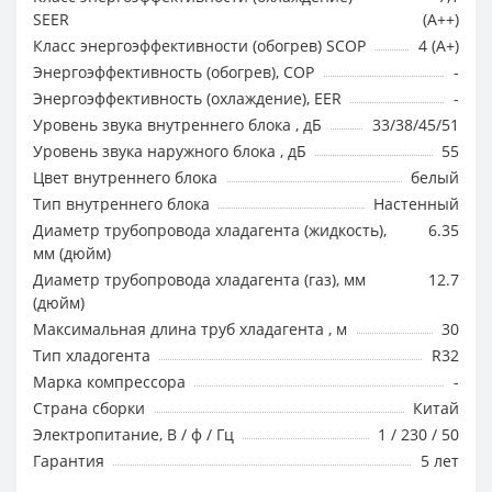
SEER
(A++)
Класс энергоэффективности (обогрев) SCOP
4 (A+)
Энергоэффективность (обогрев), COP
-
Энергоэффективность (охлаждение), EER
-
Уровень звука внутреннего блока , дБ
33/38/45/51
Уровень звука наружного блока , дБ
55
Цвет внутреннего блока
белый
Тип внутреннего блока
Настенный
Диаметр трубопровода хладагента (жидкость),
6.35
мм (дюйм)
Диаметр трубопровода хладагента (газ), мм
12.7
(дюйм)
Максимальная длина труб хладагента , м
30
Тип хладогента
R32
Марка компрессора
-
Страна сборки
Китай
Электропитание, В / ф / Гц
1 / 230 / 50
Гарантия
5 лет