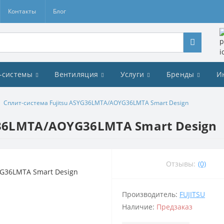
Контакты
Блог
-системы
Вентиляция
Услуги
Бренды
И
Сплит-система Fujitsu ASYG36LMTA/AOYG36LMTA Smart Design
G36LMTA/AOYG36LMTA Smart Design
Отзывы:
(0)
Производитель:
FUJITSU
Наличие:
Предзаказ