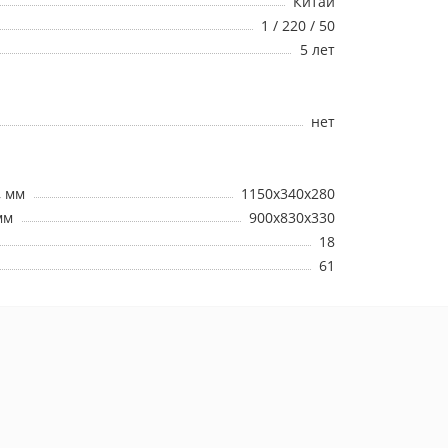
Китай
1 / 220 / 50
5 лет
нет
, мм
1150x340x280
мм
900x830x330
18
61