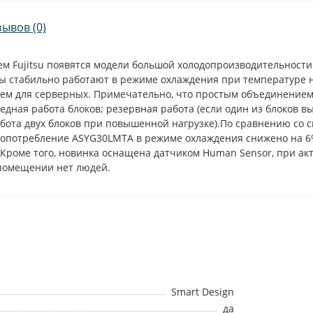
зывов (0)
м Fujitsu появятся модели большой холодопроизводительности A
стабильно работают в режиме охлаждения при температуре нару
ем для серверных. Примечательно, что простым объединением к
ная работа блоков; резервная работа (если один из блоков вы
бота двух блоков при повышенной нагрузке).По сравнению со 
гопотребление ASYG30LMTA в режиме охлаждения снижено на 6%
.Кроме того, новинка оснащена датчиком Human Sensor, при а
 помещении нет людей.
Smart Design
да