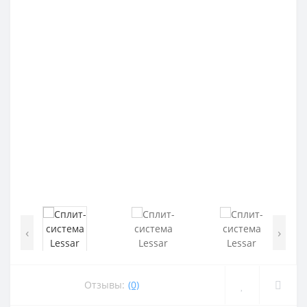
‹
›
Отзывы:
(0)