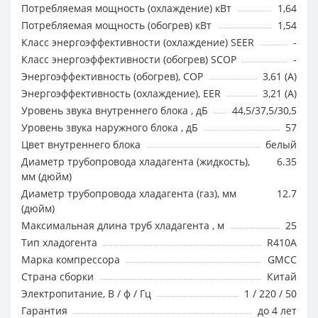
Потребляемая мощность (охлаждение) кВт
1,64
Потребляемая мощность (обогрев) кВт
1,54
Класс энергоэффективности (охлаждение) SEER
-
Класс энергоэффективности (обогрев) SCOP
-
Энергоэффективность (обогрев), COP
3,61 (A)
Энергоэффективность (охлаждение), EER
3,21 (A)
Уровень звука внутреннего блока , дБ
44,5/37,5/30,5
Уровень звука наружного блока , дБ
57
Цвет внутреннего блока
белый
Диаметр трубопровода хладагента (жидкость),
6.35
мм (дюйм)
Диаметр трубопровода хладагента (газ), мм
12.7
(дюйм)
Максимальная длина труб хладагента , м
25
Тип хладогента
R410A
Марка компрессора
GMCC
Страна сборки
Китай
Электропитание, В / ф / Гц
1 / 220 / 50
Гарантия
до 4 лет