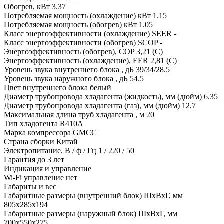
Обогрев, кВт
3.37
Потребляемая мощность (охлаждение) кВт
1.15
Потребляемая мощность (обогрев) кВт
1.05
Класс энергоэффективности (охлаждение) SEER
-
Класс энергоэффективности (обогрев) SCOP
-
Энергоэффективность (обогрев), COP
3,21 (C)
Энергоэффективность (охлаждение), EER
2,81 (C)
Уровень звука внутреннего блока , дБ
39/34/28.5
Уровень звука наружного блока , дБ
54.5
Цвет внутреннего блока
белый
Диаметр трубопровода хладагента (жидкость), мм (дюйм)
6.35
Диаметр трубопровода хладагента (газ), мм (дюйм)
12.7
Максимальная длина труб хладагента , м
20
Тип хладогента
R410A
Марка компрессора
GMCC
Страна сборки
Китай
Электропитание, В / ф / Гц
1 / 220 / 50
Гарантия
до 3 лет
Индикация и управление
Wi-Fi управление
нет
Габариты и вес
Габаритные размеры (внутренний блок) ШхВхГ, мм
805x285x194
Габаритные размеры (наружный блок) ШхВхГ, мм
700x550x275