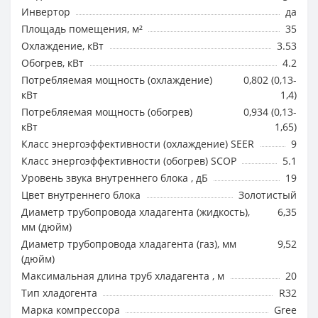
Инвертор
да
Площадь помещения, м²
35
Охлаждение, кВт
3.53
Обогрев, кВт
4.2
Потребляемая мощность (охлаждение)
0,802 (0,13-
кВт
1,4)
Потребляемая мощность (обогрев)
0,934 (0,13-
кВт
1,65)
Класс энергоэффективности (охлаждение) SEER
9
Класс энергоэффективности (обогрев) SCOP
5.1
Уровень звука внутреннего блока , дБ
19
Цвет внутреннего блока
Золотистый
Диаметр трубопровода хладагента (жидкость),
6,35
мм (дюйм)
Диаметр трубопровода хладагента (газ), мм
9,52
(дюйм)
Максимальная длина труб хладагента , м
20
Тип хладогента
R32
Марка компрессора
Gree